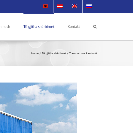
h nesh
Të gjitha shërbimet
Kontakt
Home
Të gjitha shërbimet
Transport me kamionë