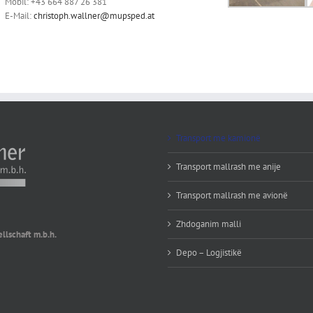
Mobil: +43 664 887 26 381
E-Mail:
christoph.wallner@mupsped.at
Transport me kamionë
Transport mallrash me anije
Transport mallrash me avionë
Zhdoganim malli
lschaft m.b.h.
Depo – Logjistikë