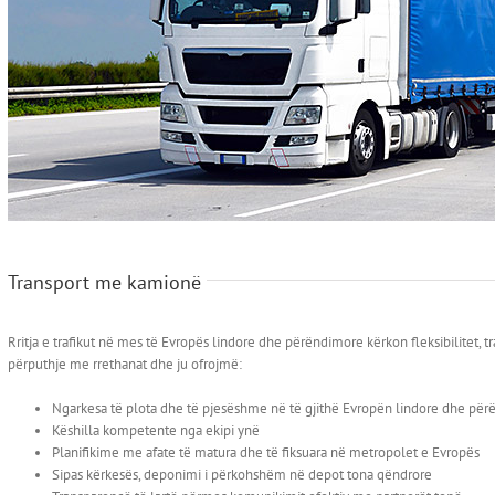
Transport me kamionë
Rritja e trafikut në mes të Evropës lindore dhe përëndimore kërkon fleksibilitet, 
përputhje me rrethanat dhe ju ofrojmë:
Ngarkesa të plota dhe të pjesëshme në të gjithë Evropën lindore dhe pë
Këshilla kompetente nga ekipi ynë
Planifikime me afate të matura dhe të fiksuara në metropolet e Evropës
Sipas kërkesës, deponimi i përkohshëm në depot tona qëndrore