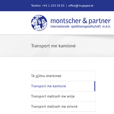
Skip
Telefon: +43 1 203 58 85
|
office@mupsped.at
to
content
Transport me kamionë
Të gjitha shërbimet
Transport me kamionë
Transport mallrash me anije
Transport mallrash me avionë