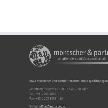
m&p montscher und partner internationale speditionsgesel
Seitenhafenstrasse 19 / Obj. 32, A-1020 Wien
Tel.: +43 1 203 5885
Fax: +43 1 203 5885 – 15
E-Mail:
office@mupsped.at