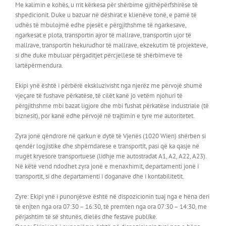
Me kalimin e kohës, u rrit kërkesa për shërbime gjithëpërfshirëse të
shpedicionit. Duke u bazuar në dëshirat e klienëve tonë, e pamë të
udhës të mbulojmë edhe pjesët e përgjithshme të ngarkesave,
ngarkesat e plota, transportin ajror të mallrave, transportin ujor të
mallrave, transportin hekurudhor të mallrave, ekzekutim të projekteve,
si dhe duke mbuluar përgaditjet përcjellese të shërbimeve të
lartëpërmendura.
Ekipi ynë është i përbërë ekskluzivisht nga njerëz me përvojë shumë
vjeçare të fushave përkatëse, të cilët kanë jo vetëm njohuri të
përgjithshme mbi bazat ligjore dhe mbi fushat përkatëse industriale (të
biznesit), por kanë edhe përvojë në trajtimin e tyre me autoritetet.
Zyra jonë qëndrore në qarkun e dytë të Vjenës (1020 Wien) shërben si
qendër logjistike dhe shpërndarese e transportit, pasi që ka qasje në
rrugët kryesore transportuese (lidhje me autostradat A1, A2, A22, A23).
Në këtë vend ndodhet zyra jonë e menaxhimit, departamenti jonë i
transportit, si dhe departamenti i doganave dhe i kontabilitetit.
Zyre: Ekipi ynë i punonjësve është në dispozicionin tuaj nga e hëna deri
të enjten nga ora 07:30 – 16:30, të premten nga ora 07:30 – 14:30, me
përjashtim të së shtunës, dielës dhe festave publike.