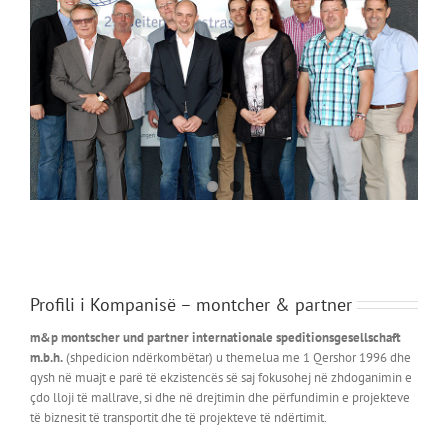
Profili i Kompanisë – montcher & partner
m&p montscher und partner internationale speditionsgesellschaft
m.b.h.
(shpedicion ndërkombëtar) u themelua me 1 Qershor 1996 dhe
qysh në muajt e parë të ekzistencës së saj fokusohej në zhdoganimin e
çdo lloji të mallrave, si dhe në drejtimin dhe përfundimin e projekteve
të biznesit të transportit dhe të projekteve të ndërtimit.