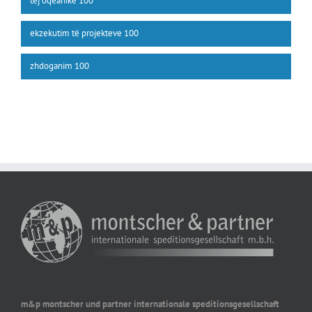
tej oqeanike
100
ekzekutim të projekteve
100
zhdoganim
100
m&p montscher und partner internationale speditionsgesellschaft