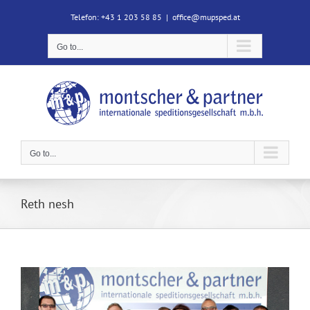
Skip
Telefon: +43 1 203 58 85
|
office@mupsped.at
to
content
Go to...
Go to...
Reth nesh