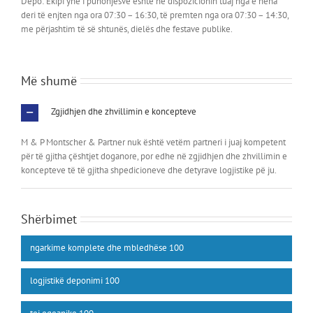
Depo: Ekipi ynë i punonjësve është në dispozicionin tuaj nga e hëna
deri të enjten nga ora 07:30 – 16:30, të premten nga ora 07:30 – 14:30,
me përjashtim të së shtunës, dielës dhe festave publike.
Më shumë
Zgjidhjen dhe zhvillimin e koncepteve
M & P Montscher & Partner nuk është vetëm partneri i juaj kompetent
për të gjitha çështjet doganore, por edhe në zgjidhjen dhe zhvillimin e
koncepteve të të gjitha shpedicioneve dhe detyrave logjistike pë ju.
Shërbimet
ngarkime komplete dhe mbledhëse
100
logjistikë deponimi
100