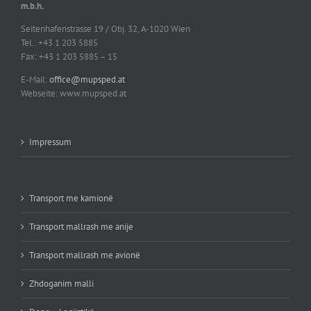
m.b.h.
Seitenhafenstrasse 19 / Obj. 32, A-1020 Wien
Tel.: +43 1 203 5885
Fax: +43 1 203 5885 – 15
E-Mail:
office@mupsped.at
Webseite: www.mupsped.at
Impressum
Transport me kamionë
Transport mallrash me anije
Transport mallrash me avionë
Zhdoganim malli