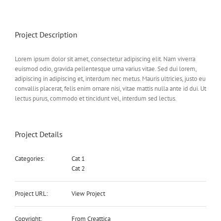
Project Description
Lorem ipsum dolor sit amet, consectetur adipiscing elit. Nam viverra
euismod odio, gravida pellentesque urna varius vitae. Sed dui lorem,
adipiscing in adipiscing et, interdum nec metus. Mauris ultricies, justo eu
convallis placerat, felis enim ornare nisi, vitae mattis nulla ante id dui. Ut
lectus purus, commodo et tincidunt vel, interdum sed lectus.
Project Details
Categories:
Cat 1
Cat 2
Project URL:
View Project
Copyright:
From Creattica