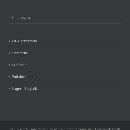
Impressum
LKW Transporte
Seefracht
Luftfracht
Zollabfertigung
Lager – Logistik
(c) 2024 m&p montscher und partner internationale speditionsgesellschaft