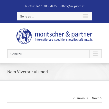
Zum
Telefon: +43 1 203 58 85
|
office@mupsped.at
Inhalt
springen
Gehe zu ...
Gehe zu ...
Nam Viverra Euismod
Previous
Next