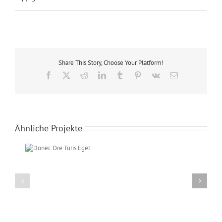
Share This Story, Choose Your Platform!
Facebook
X
Reddit
LinkedIn
Tumblr
Pinterest
Vk
E-
Mail
Ähnliche Projekte
Turis
Mauris
Fringilla
Voluts