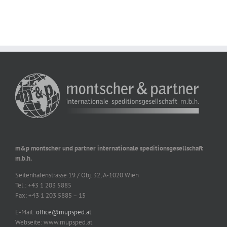
m&p montscher und partner internationale speditionsgesellschaft
m.b.h.
Seitenhafenstrasse 19 / Obj. 32, A-1020 Wien
Tel.: +43 1 203 5885
Fax: +43 1 203 5885 – 15
E-Mail:
office@mupsped.at
Webseite: www.mupsped.at